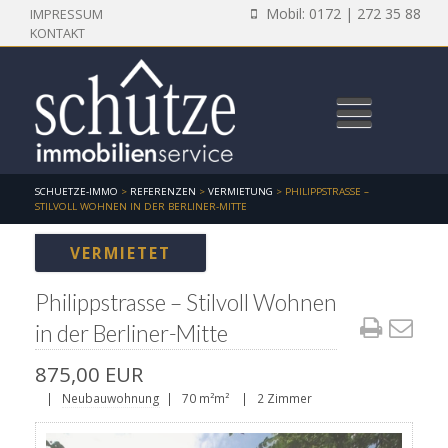
Mobil: 0172 | 272 35 88
IMPRESSUM
KONTAKT
SCHUETZE-IMMO
>
REFERENZEN
>
VERMIETUNG
>
PHILIPPSTRASSE –
STILVOLL WOHNEN IN DER BERLINER-MITTE
VERMIETET
Philippstrasse – Stilvoll Wohnen
in der Berliner-Mitte
875,00 EUR
|
Neubauwohnung
| 70 m²m² | 2 Zimmer